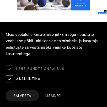
Meie veebilehe kasutamise jätkamisega nõustute
veebilehe põhifunktsioonide toimimiseks ja kasutaja
eelistuste salvestamiseks vajalike küpsiste
kasutamisega.
LEHE FUNKTSIONAALSUS
ANALÜÜTIKA
Furgner
Eelmine projekt
Järgmine projekt
SALVESTA
LISAINFO